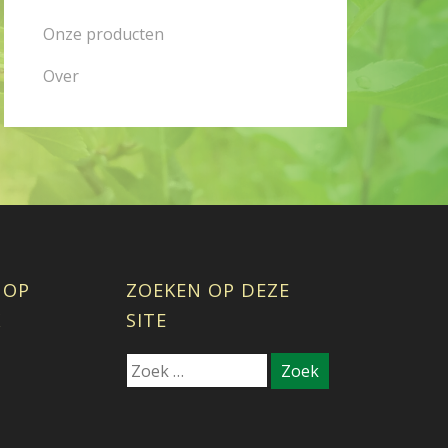
Onze producten
Over
 OP
ZOEKEN OP DEZE
K
SITE