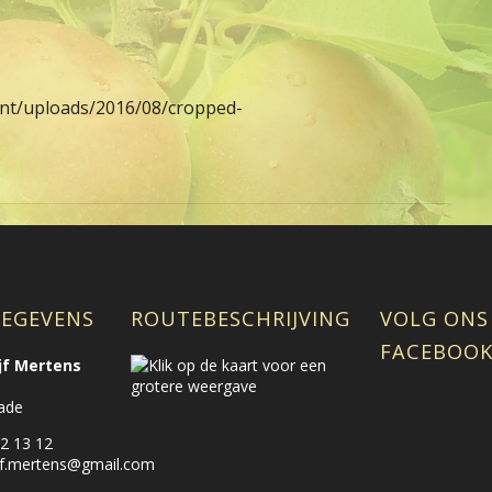
tent/uploads/2016/08/cropped-
EGEVENS
ROUTEBESCHRIJVING
VOLG ONS
FACEBOO
ijf Mertens
ade
2 13 12
rijf.mertens@gmail.com