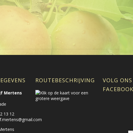
EGEVENS
ROUTEBESCHRIJVING
VOLG ONS
FACEBOO
ijf Mertens
ade
2 13 12
rijf.mertens@gmail.com
 Mertens