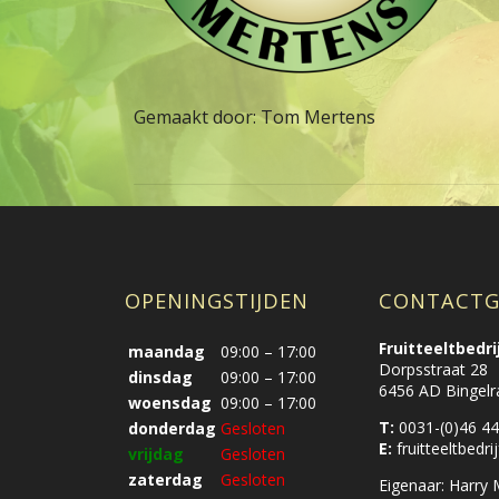
Gemaakt door: Tom Mertens
OPENINGSTIJDEN
CONTACTG
Fruitteeltbedr
maandag
09:00 – 17:00
Dorpsstraat 28
dinsdag
09:00 – 17:00
6456 AD Bingelr
woensdag
09:00 – 17:00
T:
0031-(0)46 44
donderdag
Gesloten
E:
fruitteeltbed
vrijdag
Gesloten
zaterdag
Gesloten
Eigenaar: Harry