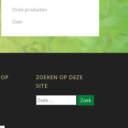
Onze producten
Over
 OP
ZOEKEN OP DEZE
K
SITE