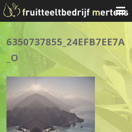
6350737855_24EFB7EE7A
_O